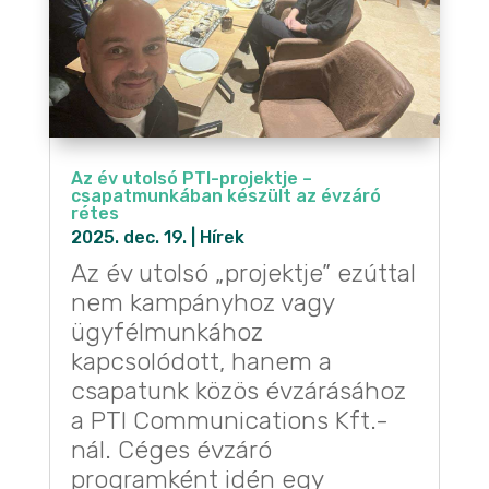
Az év utolsó PTI-projektje –
csapatmunkában készült az évzáró
rétes
2025. dec. 19.
|
Hírek
Az év utolsó „projektje” ezúttal
nem kampányhoz vagy
ügyfélmunkához
kapcsolódott, hanem a
csapatunk közös évzárásához
a PTI Communications Kft.-
nál. Céges évzáró
programként idén egy