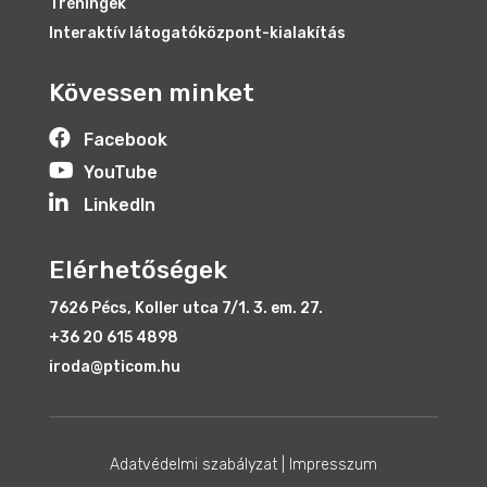
Tréningek
Interaktív látogatóközpont-kialakítás
Kövessen minket

Facebook

YouTube

LinkedIn
Elérhetőségek
7626 Pécs, Koller utca 7/1. 3. em. 27.
+36 20 615 4898
iroda@pticom.hu
Adatvédelmi szabályzat
|
Impresszum