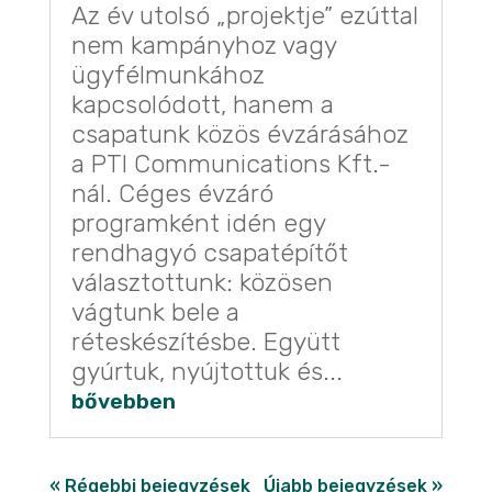
Az év utolsó „projektje” ezúttal
nem kampányhoz vagy
ügyfélmunkához
kapcsolódott, hanem a
csapatunk közös évzárásához
a PTI Communications Kft.-
nál. Céges évzáró
programként idén egy
rendhagyó csapatépítőt
választottunk: közösen
vágtunk bele a
réteskészítésbe. Együtt
gyúrtuk, nyújtottuk és...
bővebben
« Régebbi bejegyzések
Újabb bejegyzések »