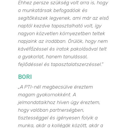
Ehhez persze szükség volt arra is, hogy
a munkatársak befogadóak és
segítőkészek legyenek, ami már az első
naptól kezdve tapasztalható volt, így
nagyon közvetlen környezetben teltek
napjaink az irodában. Örülök, hogy nem
kávéfőzéssel és iratok pakolásával telt
a gyakorlat, hanem tanulással,
fejlődéssel és tapasztalatszerzéssel.”
BORI
„A PTI-nél megbecsülve éreztem
magam gyakornokként. A
jelmondataikhoz híven úgy éreztem,
hogy valóban partnerségben,
tisztességgel és igényesen folyik a
munka, akár a kollégák között, akár a