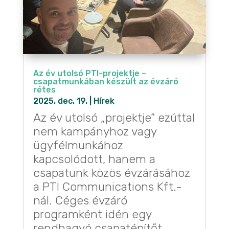
Az év utolsó PTI-projektje –
csapatmunkában készült az évzáró
rétes
2025. dec. 19.
|
Hírek
Az év utolsó „projektje” ezúttal
nem kampányhoz vagy
ügyfélmunkához
kapcsolódott, hanem a
csapatunk közös évzárásához
a PTI Communications Kft.-
nál. Céges évzáró
programként idén egy
rendhagyó csapatépítőt