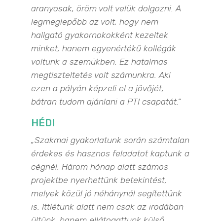
aranyosak, öröm volt velük dolgozni. A
legmeglepőbb az volt, hogy nem
hallgató gyakornokokként kezeltek
minket, hanem egyenértékű kollégák
voltunk a szemükben. Ez hatalmas
megtiszteltetés volt számunkra. Aki
ezen a pályán képzeli el a jövőjét,
bátran tudom ajánlani a PTI csapatát.”
HÉDI
„Szakmai gyakorlatunk során számtalan
érdekes és hasznos feladatot kaptunk a
cégnél. Három hónap alatt számos
projektbe nyerhettünk betekintést,
melyek közül jó néhánynál segítettünk
is. Ittlétünk alatt nem csak az irodában
ültünk, hanem ellátogattunk külső