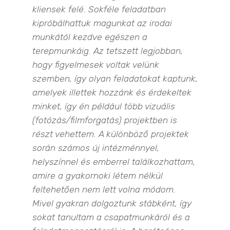
kliensek felé. Sokféle feladatban
kipróbálhattuk magunkat az irodai
munkától kezdve egészen a
terepmunkáig. Az tetszett legjobban,
hogy figyelmesek voltak velünk
szemben, így olyan feladatokat kaptunk,
amelyek illettek hozzánk és érdekeltek
minket, így én például több vizuális
(fotózás/filmforgatás) projektben is
részt vehettem. A különböző projektek
során számos új intézménnyel,
helyszínnel és emberrel találkozhattam,
amire a gyakornoki létem nélkül
feltehetően nem lett volna módom.
Mivel gyakran dolgoztunk stábként, így
sokat tanultam a csapatmunkáról és a