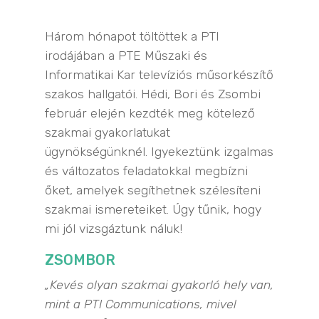
Három hónapot töltöttek a PTI
irodájában a PTE Műszaki és
Informatikai Kar televíziós műsorkészítő
szakos hallgatói. Hédi, Bori és Zsombi
február elején kezdték meg kötelező
szakmai gyakorlatukat
ügynökségünknél. Igyekeztünk izgalmas
és változatos feladatokkal megbízni
őket, amelyek segíthetnek szélesíteni
szakmai ismereteiket. Úgy tűnik, hogy
mi jól vizsgáztunk náluk!
ZSOMBOR
„Kevés olyan szakmai gyakorló hely van,
mint a PTI Communications, mivel