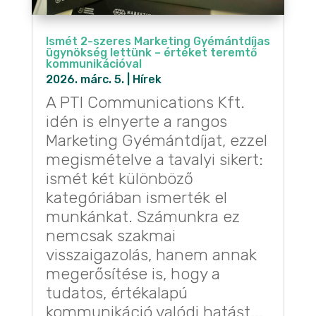
Ismét 2-szeres Marketing Gyémántdíjas
ügynökség lettünk – értéket teremtő
kommunikációval
2026. márc. 5.
|
Hírek
A PTI Communications Kft.
idén is elnyerte a rangos
Marketing Gyémántdíjat, ezzel
megismételve a tavalyi sikert:
ismét két különböző
kategóriában ismerték el
munkánkat. Számunkra ez
nemcsak szakmai
visszaigazolás, hanem annak
megerősítése is, hogy a
tudatos, értékalapú
kommunikáció valódi hatást...