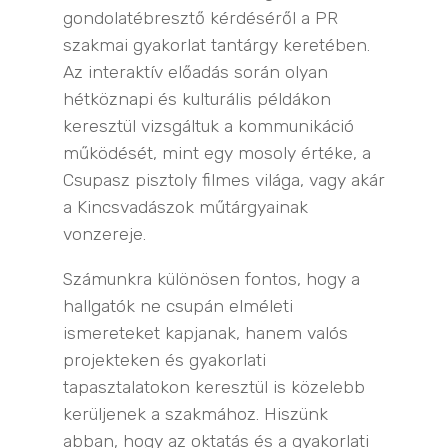
gondolatébresztő kérdéséről a PR
szakmai gyakorlat tantárgy keretében.
Az interaktív előadás során olyan
hétköznapi és kulturális példákon
keresztül vizsgáltuk a kommunikáció
működését, mint egy mosoly értéke, a
Csupasz pisztoly filmes világa, vagy akár
a Kincsvadászok műtárgyainak
vonzereje.
Számunkra különösen fontos, hogy a
hallgatók ne csupán elméleti
ismereteket kapjanak, hanem valós
projekteken és gyakorlati
tapasztalatokon keresztül is közelebb
kerüljenek a szakmához. Hiszünk
abban, hogy az oktatás és a gyakorlati